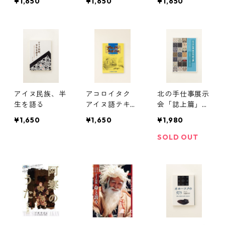
¥1,650
¥1,650
¥1,650
エイソイタク」
アイヌ民族、半
アコロイタク
北の手仕事展示
生を語る
アイヌ語テキス
会「誌上篇」
ト1
《伝統的アイヌ
¥1,650
¥1,650
¥1,980
衣装の再現》
SOLD OUT