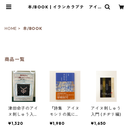
本/BOOK | イランカラプテ アイヌ
グッズショップ
HOME
本/BOOK
商品一覧
津田命子のアイ
『詩集 アイヌ
アイヌ刺しゅう
ヌ刺しゅう入門
モシリの風に吹
入門 (チヂリ編)
キット（チヂリ
かれて』
¥1,320
¥1,980
¥1,650
編Vol.1）