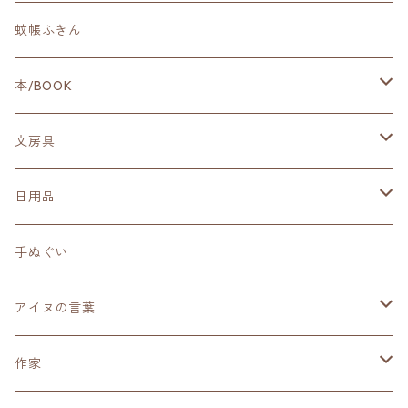
蚊帳ふきん
本/BOOK
アイヌ刺繍
文房具
その他
マスキングテープ
日用品
クリアファイル
蚊帳ふきん
手ぬぐい
一筆箋
うちわ
アイヌの言葉
miniメッセージカード
楽器
エイワンケ ヤ?
作家