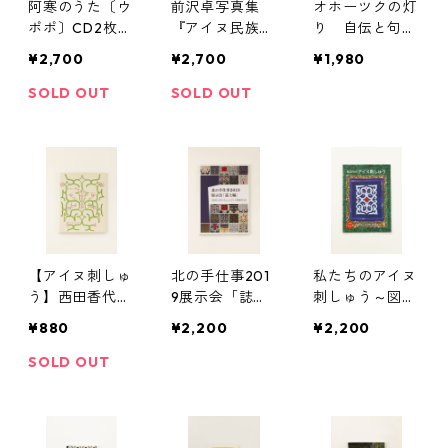
阿寒のうた〔ウ
前沢卓写真集
オホーツクの灯
ポポ〕CD2枚付
『アイヌ民族
り 自伝と句
き
命と誇り』
～樺太、先祖か
¥2,700
¥2,700
¥1,980
らの村に生まれ
て
SOLD OUT
SOLD OUT
【アイヌ刺しゅ
北の手仕事201
私たちのアイヌ
う】西田香代子
9展示会「誌上
刺しゅう～図案
のテケカラペ
編」《現代の作
集～カパラミプ
¥880
¥2,200
¥2,200
(ポケット版)
り手によるアイ
編(切り伏せ)
ヌ刺繍作品》
SOLD OUT