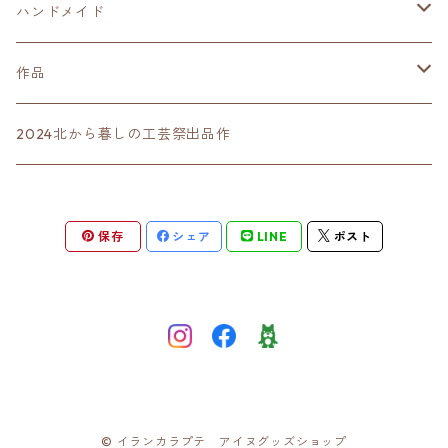
ミニノート（ハガキサイズ）
カレンダー
イランカラプテ
結城幸司
ハンドメイド
ブロックメモ
ポンノ シニアン ロ
上武やす子
ニットキャップ
作品
ポストカード
ウトゥラノ シノタン ロ
西田香代子
ポーチ
木彫
2024北から暮しの工芸祭出品作
下敷き
ホッカイドウ オルン エアラパ ヤ?
間宮喜代子
バッグ
木版画
保存
シェア
LINE
ポスト
シール
タントシリピリカ シリ
貝澤竹子
ルアー
メッセージカード
タアンペヘマンタアン?
加藤シヅエ
ニット小物
ペットボトルカバー
A5判ノート
スイ ウヌカル アン ロ
津田命子
シルク素材
ハンドウォーマー
ショール
カンナ スイ エク ハニ!
宮田初枝
ケース
© イランカラプテ アイヌグッズショップ