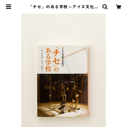
「チセ」のある学校～アイヌ文化を
全校で～ | イランカラプテ アイヌ
グッズショップ