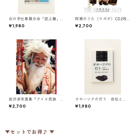
北の手仕事展示会「誌上篇」
阿寒のうた〔ウポポ〕CD2枚
《伝統的アイヌ衣装の再現》
付き
¥1,980
¥2,700
前沢卓写真集『アイヌ民族
オホーツクの灯り 自伝と
命と誇り』
句 ～樺太、先祖からの村に
¥2,700
¥1,980
生まれて
▼セットでお得♪ ▼