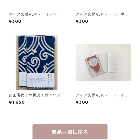
アイヌ文様A5判ノート／イヤ
アイヌ文様A5判ノート／ポン
イライケレ by Miyata Hatsue
ノ シニアン ロ（白）by Nishi
¥300
¥300
da Kayoko
西田香代子の縄文てぬぐい／
アイヌ文様A5判ノート／イラ
レプ（藍色）１色染め
ンカラプテ（赤）by Uetake Y
¥1,650
¥300
asuko
商品一覧に戻る