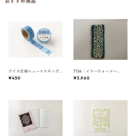
おすすめ商品
アイヌ文様ニューマスキング
T154：イヤーウォーマー
テープ／kanto カント（空
（M）／津田命子デザインアイ
¥450
¥3,960
色）津田命子
ヌ文様編み込みイヤーウォー
マー