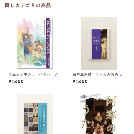
同じカテゴリの商品
中本ムツ子のウエペケレ「カ
知里真志保～アイヌの言霊に
ンナフチ ヤイエイソイタ
導かれて～
¥1,650
¥1,650
ク」