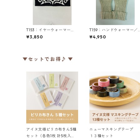
T153：イヤーウォーマー
T159：ハンドウォーマー／
（M）／津田命子デザインア
津田命子デザインアイヌ文
¥3,850
¥4,950
イヌ文様編み込みイヤーウ
様編み込みハンドウォーマ
ォーマー
ー
▼セットでお得♪ ▼
アイヌ文様ピリカ布きん5種
ニューマスキングテープ
セット（各色1枚 計5枚入
１３種セット