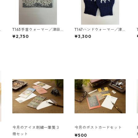
T163手首ウォーマー／津田
T147ハンドウォーマー／津
命子デザインアイヌ文様編
田命子デザインアイヌ文様
¥2,750
¥3,300
み込み手首ウォーマー
編み込みハンドウォーマー
今月のアイヌ刺繍一筆箋３
今月のポストカードセット
冊セット
¥500