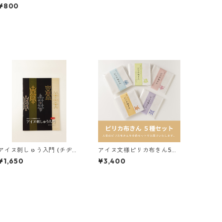
¥800
アイヌ刺しゅう入門 (チヂリ
アイヌ文様ピリカ布きん5種
編)
セット（各色1枚 計5枚入
¥1,650
¥3,400
り）