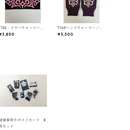
T152：イヤーウォーマー
T149ハンドウォーマー／津
（M）／津田命子デザインア
田命子デザインアイヌ文様
¥3,850
¥3,300
イヌ文様編み込みイヤーウ
編み込みハンドウォーマー
ォーマー
結城幸司のポストカード 8
枚セット