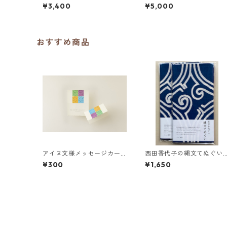
り）
¥3,400
¥5,000
おすすめ商品
アイヌ文様メッセージカー
西田香代子の縄文てぬぐい
ド ２つ折り 少し休みま
／レプ（藍色）１色染め
¥300
¥1,650
しょう