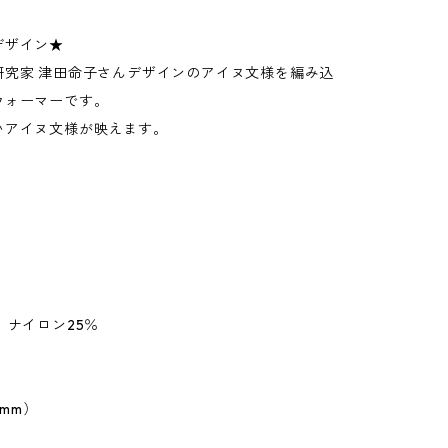
デザイン★
研究家 津田命子さんデザインのアイヌ文様を編み込
ウォーマーです。
いアイヌ文様が映えます。
 ナイロン25％
0mm）