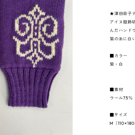
★津田命子
アイヌ服飾
んだハンド
紫の糸に白
■カラー
紫・白
■素材
ウール75％
■サイズ
M（110×18