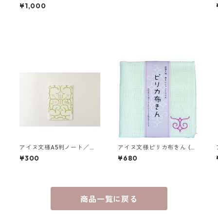
¥1,000
アイヌ文様A5判ノート／ポ
アイヌ文様ピリカ布きん (ピ
ンノ シニアン ロ（白）by N
ンク)
¥300
¥680
ishida Kayoko
商品一覧に戻る