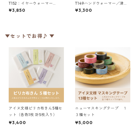
T152：イヤーウォーマー
T149ハンドウォーマー／津田
（M）／津田命子デザインアイ
命子デザインアイヌ文様編み
¥3,850
¥3,300
ヌ文様編み込みイヤーウォー
込みハンドウォーマー
マー
▼セットでお得♪ ▼
アイヌ文様ピリカ布きん5種セ
ニューマスキングテープ １
ット（各色1枚 計5枚入り）
３種セット
¥3,400
¥5,000