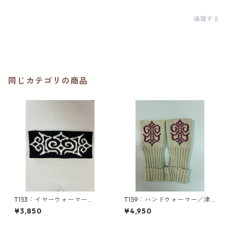
通報する
同じカテゴリの商品
T153：イヤーウォーマー
T159：ハンドウォーマー／津
（M）／津田命子デザインアイ
田命子デザインアイヌ文様編
¥3,850
¥4,950
ヌ文様編み込みイヤーウォー
み込みハンドウォーマー
マー