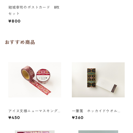
結城幸司のポストカード 8枚
セット
¥800
おすすめ商品
アイヌ文様ニューマスキング
一筆箋 ホッカイドウオル
テープ／tupesanpe トゥペサ
ン エアラパ ヤ？
¥450
¥360
ンペ（赤）津田命子