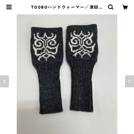
T0080ハンドウォーマー／津田命
子デザインアイヌ文様編み込みハン
ドウォーマー（長） | イランカラプ
テ アイヌグッズショップ