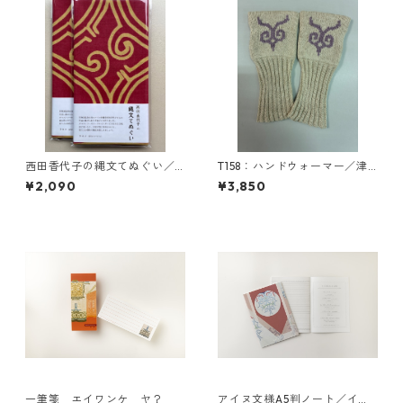
西田香代子の縄文てぬぐい／
T158：ハンドウォーマー／津
トゥプ （赤とベージュ）２色
田命子デザインアイヌ文様編
¥2,090
¥3,850
染め
み込みハンドウォーマー
一筆箋 エイワンケ ヤ？
アイヌ文様A5判ノート／イラ