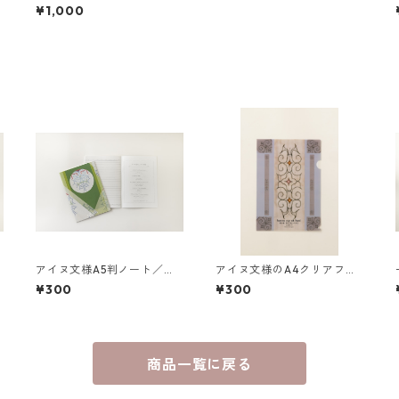
¥1,000
アイヌ文様A5判ノート／イ
アイヌ文様のA4クリアファ
ランカラプテ（緑）by Ueta
イル カンナ スイ エク ハニ
¥300
¥300
ke Yasuko
（グレー）
商品一覧に戻る