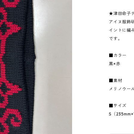
★津田命子
アイヌ服飾
イントに編
です。
■カラー
黒×赤
■素材
メリノウール
■サイズ
S（235mm×