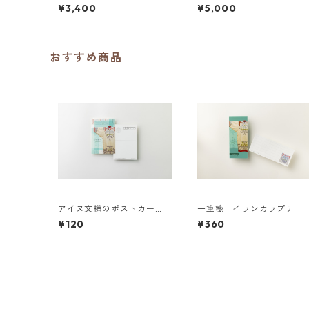
り）
¥3,400
¥5,000
おすすめ商品
アイヌ文様のポストカー
一筆箋 イランカラプテ
ド "イランカラプテ"
¥120
¥360