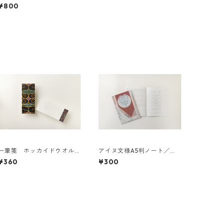
¥800
一筆箋 ホッカイドウオル
アイヌ文様A5判ノート／イ
ン エアラパ ヤ？
ランカラプテ（赤）by Ueta
¥360
¥300
ke Yasuko