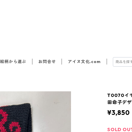
絵柄から選ぶ
お問合せ
アイヌ文化.com
T0070
田命子デ
¥3,850
SOLD OU