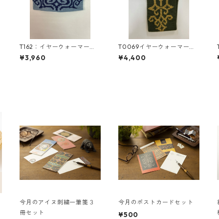
T162：イヤーウォーマー
T0069イヤーウォーマー
ア
（M）／津田命子デザインア
（メリノウール100%）／津
¥3,960
¥4,400
イヌ文様編み込みイヤーウ
田命子デザインアイヌ文様
ォーマー
編み込みイヤーウォーマー
今月のアイヌ刺繍一筆箋３
今月のポストカードセット
冊セット
¥500