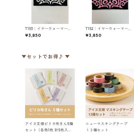
T153：イヤーウォーマー
T152：イヤーウォーマー
（M）／津田命子デザインア
（M）／津田命子デザイン
¥3,850
¥3,850
イヌ文様編み込みイヤーウ
イヌ文様編み込みイヤーウ
ォーマー
ォーマー
▼セットでお得♪ ▼
アイヌ文様ピリカ布きん5種
ニューマスキングテープ
セット（各色1枚 計5枚入
１３種セット