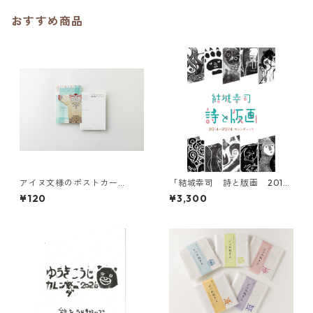
おすすめ商品
アイヌ文様のポストカー
「結城幸司 詩と版画 201
ド "イランカラプテ"
4〜2024カレンダーより」
¥120
¥3,300