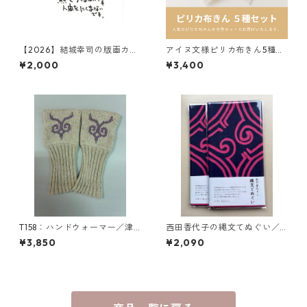
【2026】結城幸司の版画カレ
アイヌ文様ピリカ布きん5種セ
ンダー2026（一筆箋プレゼン
ット（各色1枚 計5枚入り）
¥2,000
¥3,400
ト付き）
T158：ハンドウォーマー／津
西田香代子の縄文てぬぐい／
田命子デザインアイヌ文様編
シネプ（藍とピンク）２色染
¥3,850
¥2,090
み込みハンドウォーマー
め