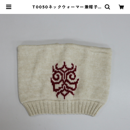
T0050ネックウォーマー兼帽子
（メリノウール）／津田命子デザイ
ンアイヌ文様編み込み2WAYキャッ
プ | イランカラプテ アイヌグッズ
ショップ