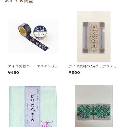
おすすめ商品
アイヌ文様ニューマスキング
アイヌ文様のA4クリアファイ
テープ／inep イネプ（藍色）
ル カンナ スイ エク ハニ（グ
¥450
¥300
津田命子
レー）