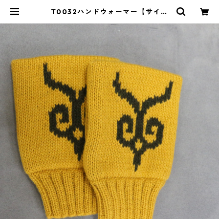
T0032ハンドウォーマー【サイズ
L】／津田命子デザインアイヌ文様
編み込みハンドウォーマー | イラン
カラプテ アイヌグッズショップ