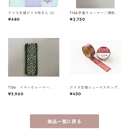
アイヌ文様ピリカ布きん (ピン
T164手首ウォーマー／津田命
ク)
子デザインアイヌ文様編み込
¥680
¥2,750
み手首ウォーマー
T154：イヤーウォーマー
アイヌ文様ニューマスキング
（M）／津田命子デザインアイ
テープ／tupesanpe トゥペサ
¥3,960
¥450
ヌ文様編み込みイヤーウォー
ンペ（赤）津田命子
マー
商品一覧に戻る