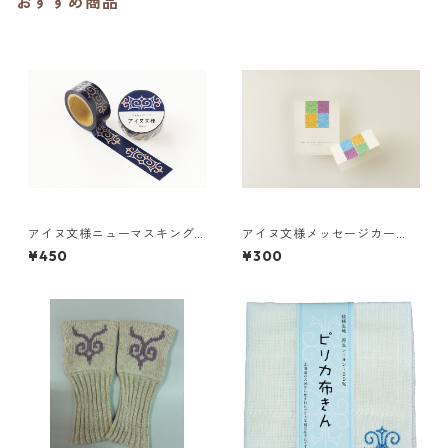
おすすめ商品
アイヌ文様ニューマスキング
アイヌ文様メッセージカー
テープ／inep イネプ（藍色）
ド ２つ折り 少し休みまし
¥450
¥300
津田命子
ょう