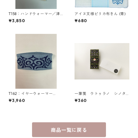
T158：ハンドウォーマー／津
アイヌ文様ピリカ布きん (青)
田命子デザインアイヌ文様編
¥3,850
¥680
み込みハンドウォーマー
T162：イヤーウォーマー
一筆箋 ウトゥラノ シノタ
（M）／津田命子デザインアイ
ン ロ
¥3,960
¥360
ヌ文様編み込みイヤーウォー
マー
商品一覧に戻る