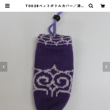
T0028ペットボトルカバー／津田
命子デザインアイヌ文様編み込みペ
ットボトルカバー color：紫 | イラ
ンカラプテ アイヌグッズショップ