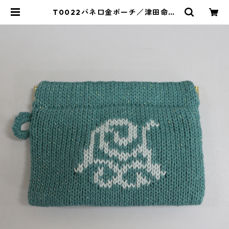
T0022バネ口金ポーチ／津田命子
デザインアイヌ文様編み込みハンド
メイドポーチ color：みどり、サイ
ズ：12cm | イランカラプテ アイ
ヌグッズショップ