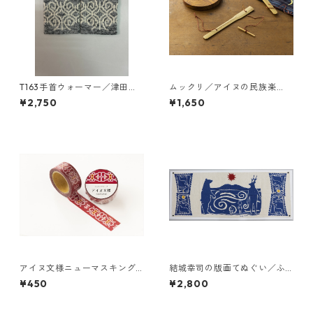
T163手首ウォーマー／津田命
ムックリ／アイヌの民族楽
子デザインアイヌ文様編み込
器 製作：鈴木紀美代
¥2,750
¥1,650
み手首ウォーマー
アイヌ文様ニューマスキング
結城幸司の版画てぬぐい／ふ
テープ／tupesanpe トゥペサ
くしまオーガニックコットン
¥450
¥2,800
ンペ（赤）津田命子
の手ぬぐい