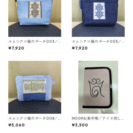
エムシアツ織のポーチ003／
エムシアツ織のポーチ005／
作：アイヌ工芸作家 平田早
作：アイヌ工芸作家 平田早
¥7,920
¥7,920
苗 2024ハンドメイド作品
苗 2024ハンドメイド作品
エムシアツ織のポーチ008／
M009お薬手帳／アイヌ刺し
作：アイヌ工芸作家 平田早
ゅう入りお薬手帳（文様デザ
¥5,060
¥3,300
苗 2024ハンドメイド作品
インは津田命子氏）