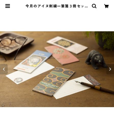
今月のアイヌ刺繍一筆箋３冊セット
| イランカラプテ アイヌグッズシ
ョップ