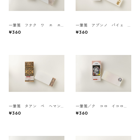
一筆箋 フナク ワ エ エ
一筆箋 アプンノ パイェ
ク？
ヤン
¥360
¥360
一筆箋 タアン ペ ヘマン
一筆箋／ク コロ イコロ
タ アン？
（ピンク）
¥360
¥360