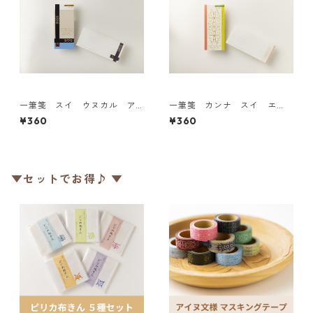
一筆箋 スイ ウヌカル ア
一筆箋 カンナ スイ エ
ン ロ
ク ハニ！
¥360
¥360
▼セットでお得♪ ▼