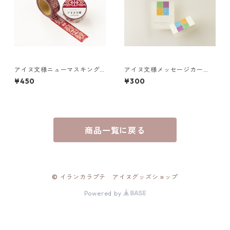
アイヌ文様ニューマスキング
アイヌ文様メッセージカー
テープ／tupesanpe トゥペサ
ド ２つ折り 少し休みまし
¥450
¥300
ンペ（赤）津田命子
ょう
商品一覧に戻る
© イランカラプテ アイヌグッズショップ
Powered by