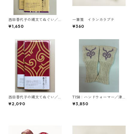
西田香代子の縄文てぬぐい／
一筆箋 イランカラプテ
アシクネプ（ラベンダー）１
¥1,650
¥360
色染め
西田香代子の縄文てぬぐい／
T158：ハンドウォーマー／津
トゥプ （赤とベージュ）２色
田命子デザインアイヌ文様編
¥2,090
¥3,850
染め
み込みハンドウォーマー