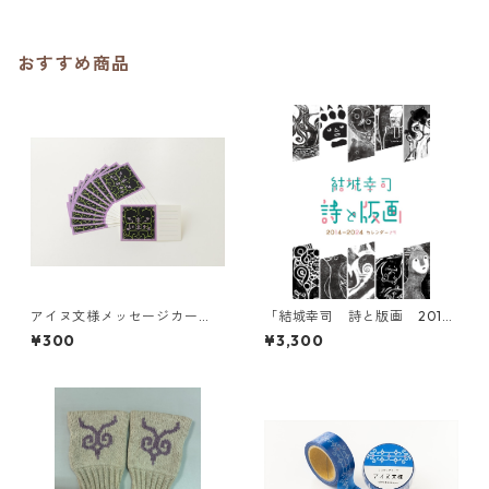
おすすめ商品
アイヌ文様メッセージカー
「結城幸司 詩と版画 201
ド ウトゥラノ シノタン
4〜2024カレンダーより」
¥300
¥3,300
ロ