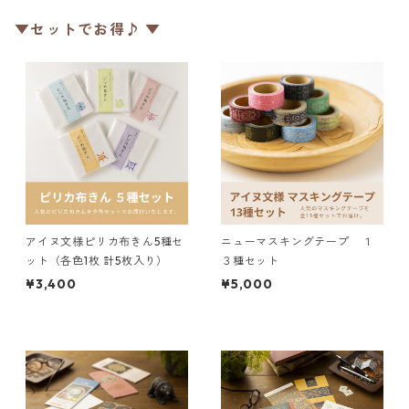
▼セットでお得♪ ▼
アイヌ文様ピリカ布きん5種セ
ニューマスキングテープ １
ット（各色1枚 計5枚入り）
３種セット
¥3,400
¥5,000