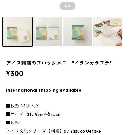
1
/4
アイヌ刺繍のブロックメモ "イランカラプテ"
¥300
International shipping available
■枚数:45枚入り
■サイズ:縦12.8cm×横10cm
■絵柄:
アイヌ文化シリーズ【刺繍】by Yasuko Uetake