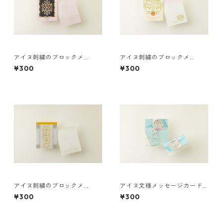
アイヌ刺繍のブロックメ
アイヌ刺繍のブロックメ
モ "イヤイライケレ!"
モ ”ポンノ シニアンロ”
¥300
¥300
アイヌ刺繍のブロックメ
アイヌ文様メッセージカード
モ "カンナ スイ エク ハニ!"
２つ折り こんにちは
¥300
¥300