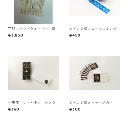
T158：ハンドウォーマー／津
アイヌ文様ニューマスキング
田命子デザインアイヌ文様編
テープ／sinepesanpe シネペ
¥3,850
¥450
み込みハンドウォーマー
サンペ（青）津田命子
一筆箋 ウトゥラノ シノタ
アイヌ文様メッセージカー
ン ロ
ド イヤイライケレ
¥360
¥300