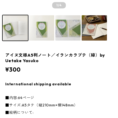
1
/4
アイヌ文様A5判ノート／イランカラプテ（緑）by
Uetake Yasuko
¥300
International shipping available
■内容:64ページ
■サイズ:A5タテ（縦210mm×横148mm）
■絵柄について: