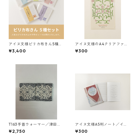
アイヌ文様ピリカ布きん5種セ
アイヌ文様のA4クリアファイ
ット（各色1枚 計5枚入り）
ル ポンノ シニアン ロ（白）
¥3,400
¥300
T163手首ウォーマー／津田命
アイヌ文様A5判ノート／イラ
子デザインアイヌ文様編み込
ンカラプテ（赤）by Uetake Y
¥2,750
¥300
み手首ウォーマー
asuko