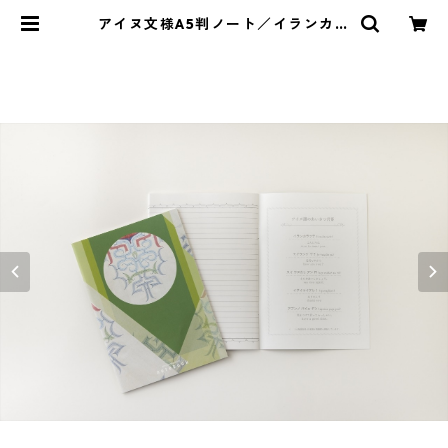
アイヌ文様A5判ノート／イランカラ
プテ（緑）by Uetake Yasuko | イ
ランカラプテ アイヌグッズショッ
プ