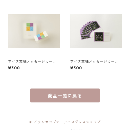
アイヌ文様メッセージカー
アイヌ文様メッセージカー
ド ２つ折り 少し休みまし
ド ウトゥラノ シノタン
¥300
¥300
ょう
ロ
商品一覧に戻る
© イランカラプテ アイヌグッズショップ