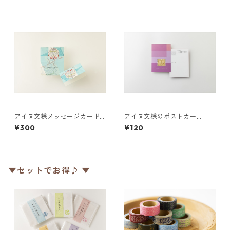
アイヌ文様メッセージカード
アイヌ文様のポストカー
２つ折り こんにちは
ド "エイワンケ ヤ?"
¥300
¥120
▼セットでお得♪ ▼