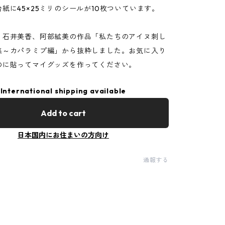
紙に45×25ミリのシールが10枚ついています。
、石井美香、阿部絋美の作品「私たちのアイヌ刺し
集～カパラミプ編」から抜粋しました。お気に入り
のに貼ってマイグッズを作ってください。
International shipping available
Add to cart
日本国内にお住まいの方向け
通報する