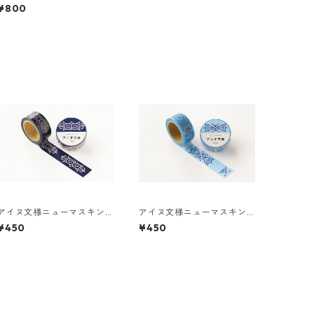
¥800
アイヌ文様ニューマスキン
アイヌ文様ニューマスキン
グテープ／inep イネプ（藍
グテープ／kanto カント
¥450
¥450
色）津田命子
（空色）津田命子