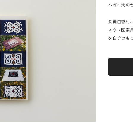
ハガキ大の台
長縄由香利
ゅう～図案
を自分のも