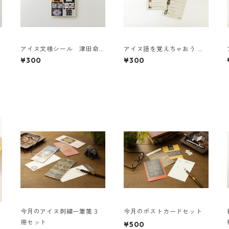
アイヌ文様シール 津田命
アイヌ語を覚えちゃおう 下
子
敷き
¥300
¥300
今月のアイヌ刺繍一筆箋３
今月のポストカードセット
冊セット
¥500