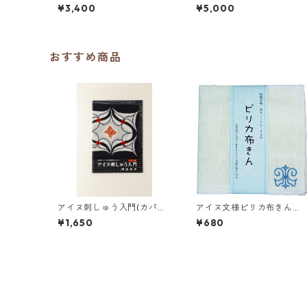
り）
¥3,400
¥5,000
おすすめ商品
アイヌ刺しゅう入門(カパラ
アイヌ文様ピリカ布きん
ミプ編)
(青)
¥1,650
¥680