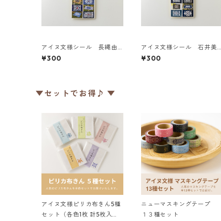
アイヌ文様シール 長縄由
アイヌ文様シール 石井美
加利
香
¥300
¥300
▼セットでお得♪ ▼
アイヌ文様ピリカ布きん5種
ニューマスキングテープ
セット（各色1枚 計5枚入
１３種セット