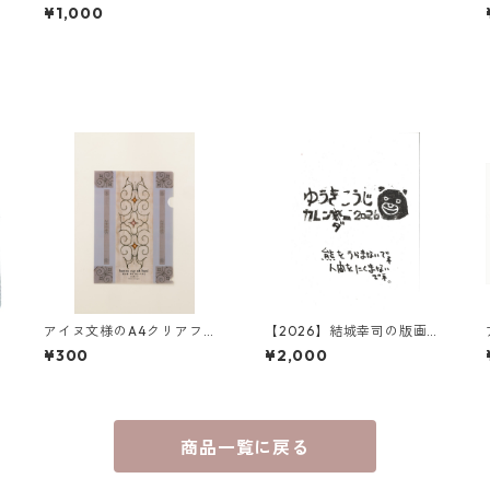
¥1,000
アイヌ文様のA4クリアファ
【2026】結城幸司の版画カ
イル カンナ スイ エク ハニ
レンダー2026（一筆箋プレ
¥300
¥2,000
（グレー）
ゼント付き）
商品一覧に戻る