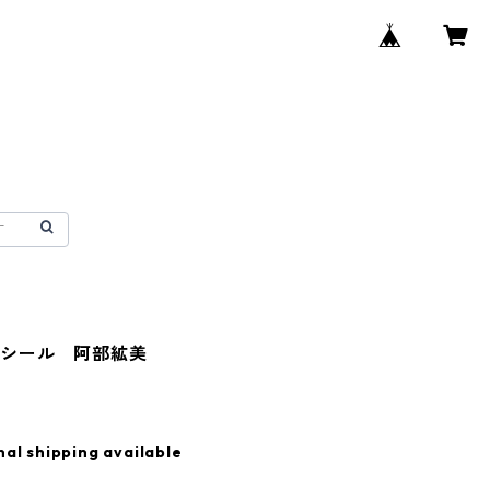
様シール 阿部絋美
nal shipping available