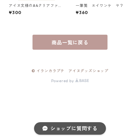
アイヌ文様のA4クリアファイ
一筆箋 エイワンケ ヤ？
ル ウトゥラノ シノタン ロ
¥300
¥360
（黒）
商品一覧に戻る
© イランカラプテ アイヌグッズショップ
Powered by
ショップに質問する