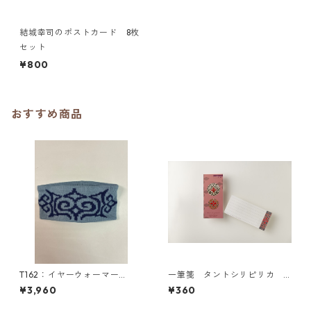
結城幸司のポストカード 8枚
セット
¥800
おすすめ商品
T162：イヤーウォーマー
一筆箋 タントシリピリカ
（M）／津田命子デザインアイ
シリ
¥3,960
¥360
ヌ文様編み込みイヤーウォー
マー