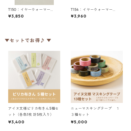
T150：イヤーウォーマー
T154：イヤーウォーマー
（M）／津田命子デザインアイ
（M）／津田命子デザインアイ
¥3,850
¥3,960
ヌ文様編み込みイヤーウォー
ヌ文様編み込みイヤーウォー
マー
マー
▼セットでお得♪ ▼
アイヌ文様ピリカ布きん5種セ
ニューマスキングテープ １
ット（各色1枚 計5枚入り）
３種セット
¥3,400
¥5,000