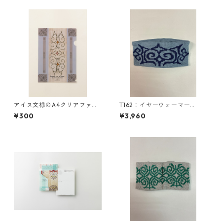
アイヌ文様のA4クリアファイ
T162：イヤーウォーマー
ル カンナ スイ エク ハニ（グ
（M）／津田命子デザインアイ
¥300
¥3,960
レー）
ヌ文様編み込みイヤーウォー
マー