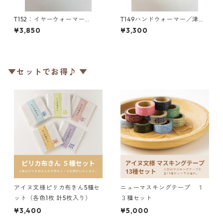
T152：イヤーウォーマー
T149ハンドウォーマー／津田
（M）／津田命子デザインアイ
命子デザインアイヌ文様編み
¥3,850
¥3,300
ヌ文様編み込みイヤーウォー
込みハンドウォーマー
マー
▼セットでお得♪ ▼
アイヌ文様ピリカ布きん5種セ
ニューマスキングテープ １
ット（各色1枚 計5枚入り）
３種セット
¥3,400
¥5,000