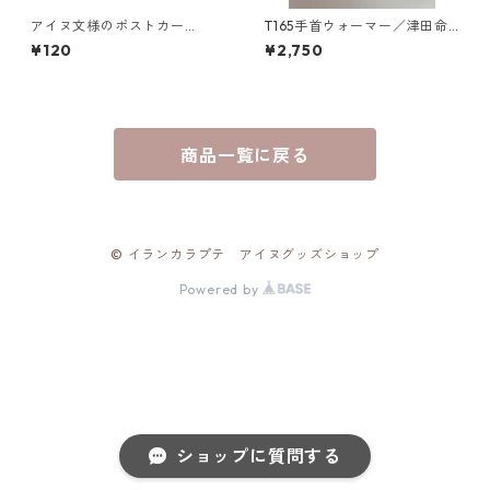
アイヌ文様のポストカー
T165手首ウォーマー／津田命
ド "イランカラプテ"
子デザインアイヌ文様編み込
¥120
¥2,750
み手首ウォーマー
商品一覧に戻る
© イランカラプテ アイヌグッズショップ
Powered by
ショップに質問する