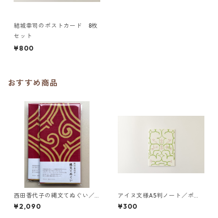
結城幸司のポストカード 8枚
セット
¥800
おすすめ商品
西田香代子の縄文てぬぐい／
アイヌ文様A5判ノート／ポン
トゥプ （赤とベージュ）２色
ノ シニアン ロ（白）by Nishi
¥2,090
¥300
染め
da Kayoko