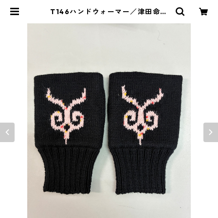
T146ハンドウォーマー／津田命子
デザインアイヌ文様編み込みハンド
ウォーマー | イランカラプテ アイ
ヌグッズショップ