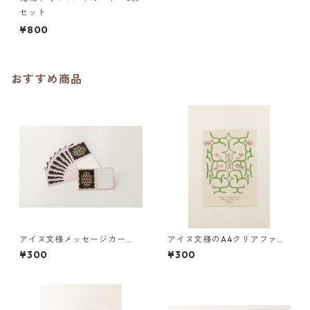
セット
¥800
おすすめ商品
アイヌ文様メッセージカー
アイヌ文様のA4クリアファイ
ド イヤイライケレ
ル ポンノ シニアン ロ（白）
¥300
¥300