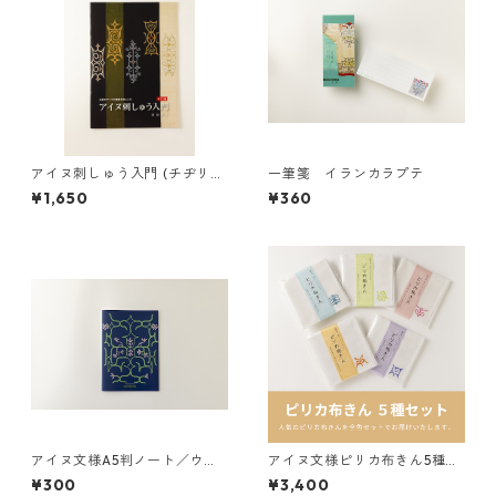
アイヌ刺しゅう入門 (チヂリ
一筆箋 イランカラプテ
編)
¥1,650
¥360
アイヌ文様A5判ノート／ウト
アイヌ文様ピリカ布きん5種セ
ゥラノ シノタン ロ（紺）by N
ット（各色1枚 計5枚入り）
¥300
¥3,400
ishida Kayoko