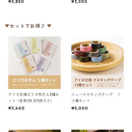
¥3,850
¥3,300
ヌ文様編み込みイヤーウォー
込みハンドウォーマー
マー
▼セットでお得♪ ▼
アイヌ文様ピリカ布きん5種セ
ニューマスキングテープ １
ット（各色1枚 計5枚入り）
３種セット
¥3,400
¥5,000