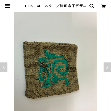
T113：コースター／津田命子デザイ
ンアイヌ文様編み込みハンドメイド
コースター color：緑 | イランカラ
プテ アイヌグッズショップ